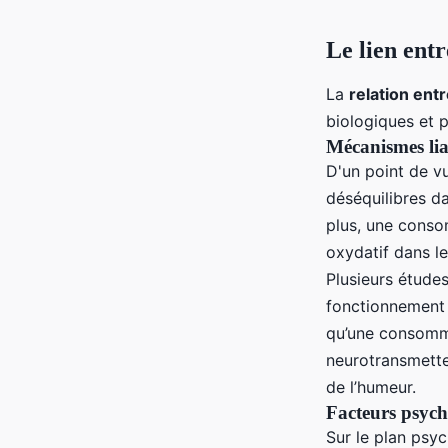
Le lien entr
La
relation ent
biologiques et 
Mécanismes lian
D'un point de v
déséquilibres da
plus, une conso
oxydatif dans l
Plusieurs études
fonctionnement
qu’une consomma
neurotransmette
de l’humeur.
Facteurs psych
Sur le plan psy