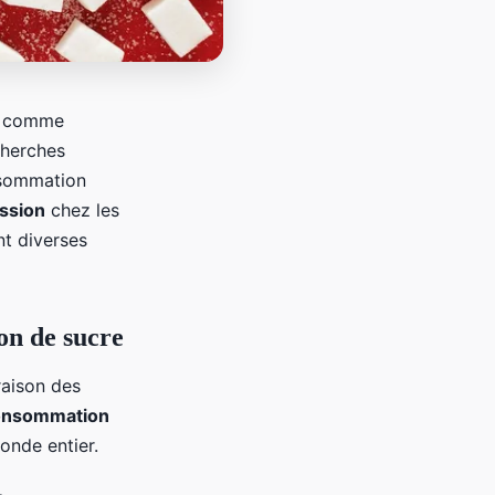
ue comme
cherches
nsommation
ession
chez les
nt diverses
on de sucre
aison des
consommation
onde entier.