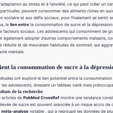
daptation au stress et à l’anxiété, ce qui peut créer un cer
 particulier, peuvent consommer des aliments riches en sucr
on scolaire et aux défis sociaux, pour finalement se sentir 
us, le
lien entre
la consommation de sucre et la dépression
es facteurs sociaux. Les adolescents qui consomment de gr
nt également adopter d’autres comportements malsains, 
ue réduite et de mauvaises habitudes de sommeil, qui aggra
nté mentale.
lient la consommation de sucre à la dépressi
tudes ont exploré le lien potentiel entre la consommation 
 les adolescents, dressant un tableau varié mais préoccupa
ltats de la recherche
 articles de
PubMed CrossRef
montre une tendance const
evée de sucre est souvent associée à un risque accru de 
e
méta-analyse
notable , qui a regroupé les données de plu