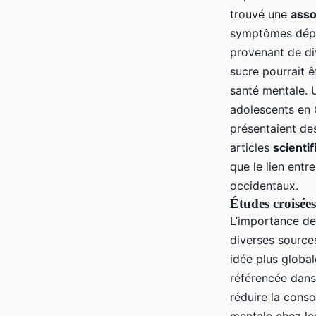
trouvé une
asso
symptômes dépre
provenant de di
sucre pourrait ê
santé mentale. 
adolescents en 
présentaient de
articles
scienti
que le lien entr
occidentaux.
Études croisées
L’importance des
diverses sourc
idée plus global
référencée dan
réduire la cons