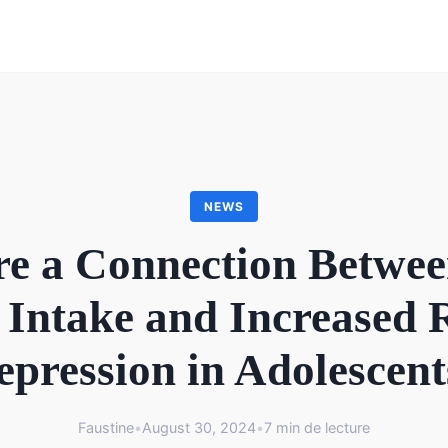
NEWS
re a Connection Betwe
 Intake and Increased R
epression in Adolescent
Faustine
•
August 30, 2024
•
7 min de lecture