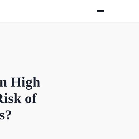
en High
isk of
s?