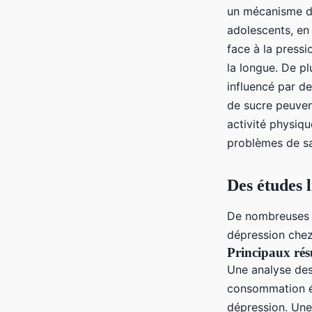
un mécanisme d’a
adolescents, en
face à la pressi
la longue. De pl
influencé par d
de sucre peuve
activité physiq
problèmes de sa
Des études 
De nombreuses é
dépression chez
Principaux résu
Une analyse des
consommation él
dépression. Un