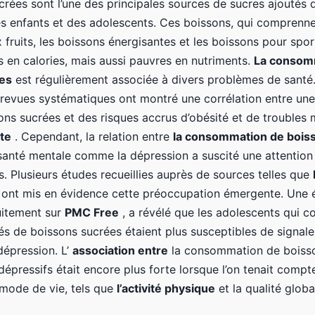
crées sont l’une des principales sources de sucres ajoutés 
des enfants et des adolescents. Ces boissons, qui comprenne
 fruits, les boissons énergisantes et les boissons pour spor
s en calories, mais aussi pauvres en nutriments.
La consom
es
est régulièrement associée à divers problèmes de santé
 revues systématiques ont montré une corrélation entre u
ons sucrées et des risques accrus d’obésité et de troubles
ète
. Cependant, la relation entre
la consommation de bois
 santé mentale comme la dépression a suscité une attention
. Plusieurs études recueillies auprès de sources telles que
ont mis en évidence cette préoccupation émergente. Une 
uitement sur
PMC Free
, a révélé que les adolescents qui 
és de boissons sucrées étaient plus susceptibles de signale
épression. L’
association entre
la consommation de boisso
pressifs était encore plus forte lorsque l’on tenait compte
 mode de vie, tels que
l’activité physique
et la qualité globa