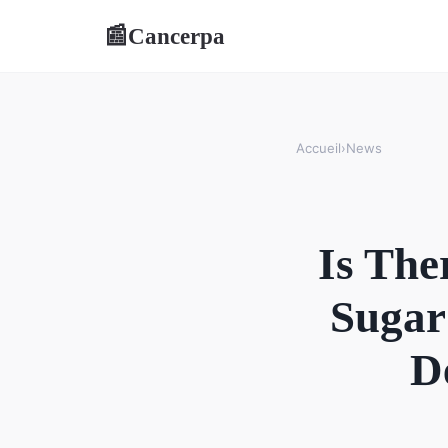
Cancerpa
📰
Accueil
›
News
Is The
Sugar
D