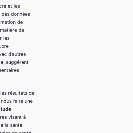
re et les
t des données
mmation de
 matière de
r les
ucre
ec d’autres
me, suggérant
mentaires
les résultats de
nous faire une
étude
res visant à
e la santé