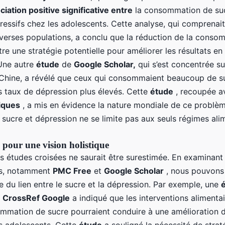
ciation positive significative entre
la consommation de suc
ssifs chez les adolescents. Cette analyse, qui comprenai
verses populations, a conclu que la réduction de la conso
tre une stratégie potentielle pour améliorer les résultats en
Une autre
étude
de
Google Scholar,
qui s’est concentrée su
Chine, a révélé que ceux qui consommaient beaucoup de s
s taux de dépression plus élevés. Cette
étude
, recoupée av
fiques
, a mis en évidence la nature mondiale de ce problè
e sucre et dépression ne se limite pas aux seuls régimes ali
 pour une vision holistique
 études croisées ne saurait être surestimée. En examinant 
es, notamment
PMC Free
et
Google Scholar
, nous pouvons 
e du lien entre le sucre et la dépression. Par exemple, une
s
CrossRef Google
a indiqué que les interventions alimentai
ommation de sucre pourraient conduire à une amélioration d