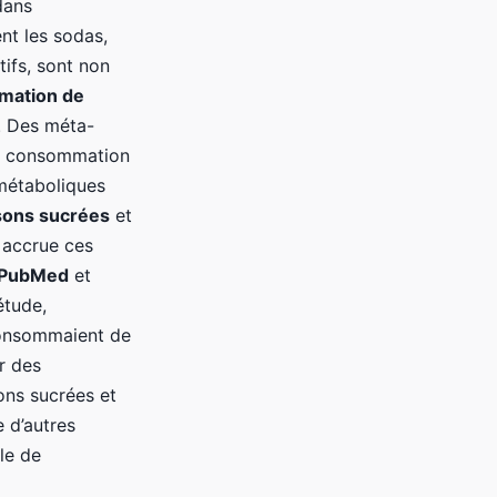
dans
nt les sodas,
tifs, sont non
mation de
. Des méta-
ne consommation
 métaboliques
sons sucrées
et
 accrue ces
PubMed
et
étude,
consommaient de
r des
ns sucrées et
 d’autres
le de