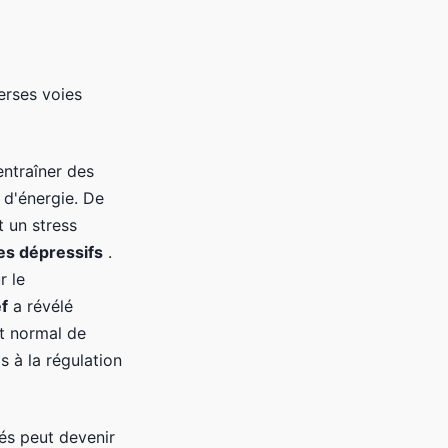
erses voies
ntraîner des
 d'énergie. De
 un stress
s dépressifs
.
r le
f
a révélé
t normal de
 à la régulation
és peut devenir