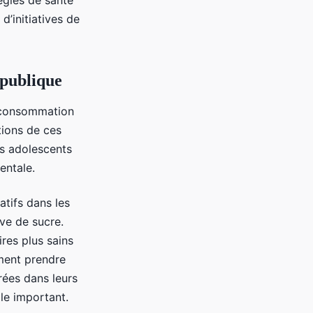
égies de santé
’initiatives de
 publique
a consommation
tions de ces
es adolescents
entale.
tifs dans les
ve de sucre.
res plus sains
ement prendre
rées dans leurs
le important.